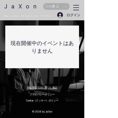
JaXon
CD購入
ログイン
Musician,
Songwriter
, Pianist
現在開催中のイベントはあ
りません
特定商取引法に基づく表記
プライバシーポリシー
Cookie（クッキー）ポリシー
© 2024 by JaXon