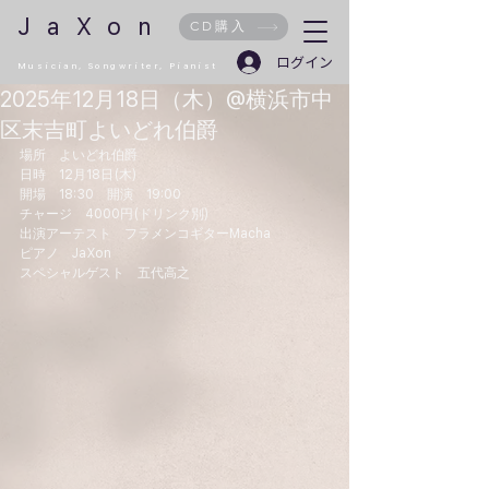
JaXon
CD購入
ログイン
Musician,
Songwriter
, Pianist
2025年12月18日（木）@横浜市中
区末吉町よいどれ伯爵
場所　よいどれ伯爵
日時　12月18日(木)
開場　18:30　開演　19:00
チャージ　4000円(ドリンク別)
出演アーテスト　フラメンコギターMacha
ピアノ　JaXon
スペシャルゲスト　五代高之