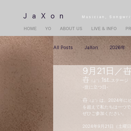
JaXon
Musician,
Songwri
HOME
YO
ABOUT US
LIVE & INFO
PR
All Posts
JaXon
2026年
9月21日／卋
卋
1st.
ステージ
（よ’）
-世に立つ日-
卋
は、2024年
（よ’）
を超えて私たちは一つで
ぜひご参加ください。
2024年9月21日（土曜日