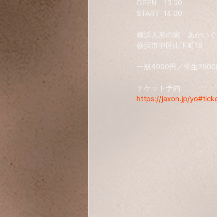
OPEN　13:30 
START  14:00 
横浜人形の家　あかいく
横浜市中区山下町18
一般4000円／学生250
チケット予約
https://jaxon.jp/yo#tic