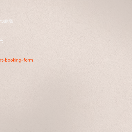
つ劇場
0円
ket-booking-form