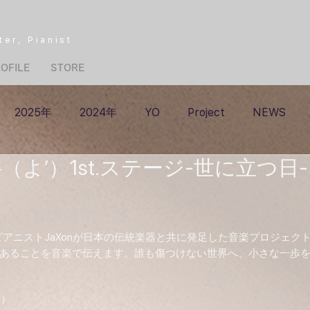
ter
, Pianist
OFILE
STORE
2025年
2024年
YO
Project
NEWS
（よ’）1st.ステージ-世に立つ日-
にピアニストJaXonが日本の伝統楽器と共に発足した音楽プロジェク
あることを音楽で伝えます。誰も傷つけない世界へ、小さな一歩
） 